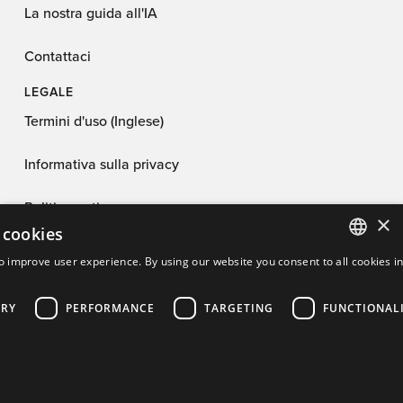
La nostra guida all'IA
Contattaci
LEGALE
Termini d'uso (Inglese)
Informativa sulla privacy
Politica antispam
×
 cookies
Licenza dell'app
o improve user experience. By using our website you consent to all cookies i
ENGLISH
Informativa sui cookie
ARY
PERFORMANCE
TARGETING
FUNCTIONAL
FRENCH
Accordo per il programma di affiliazione
PORTUGUESE
SPANISH
Preferenze sui cookie