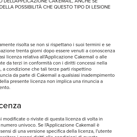
O DELL'APPLICAZIONE CAKEMAIL, ANCHE SE
DELLA POSSIBILITÀ CHE QUESTO TIPO DI LESIONE
ente risolta se non si rispettano i suoi termini e se
tuazione trenta giorni dopo essere venuti a conoscenza
iasi licenza relativa all'Applicazione Cakemail o alle
te da terzi in conformità con i diritti concessi nella
, a condizione che tali terze parti rispettino
inuncia da parte di Cakemail a qualsiasi inadempimento
 della presente licenza non implica una rinuncia a
ento.
icenza
modificate o riviste di questa licenza di volta in
n numero univoco. Se l'Applicazione Cakemail è
 sensi di una versione specifica della licenza, l'utente