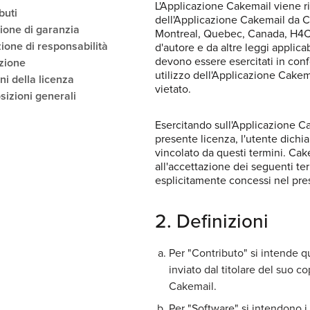
L'Applicazione Cakemail viene ril
buti
dell'Applicazione Cakemail da C
sione di garanzia
Montreal, Quebec, Canada, H4C 2
zione di responsabilità
d'autore e da altre leggi applicabi
devono essere esercitati in conf
uzione
utilizzo dell'Applicazione Cakem
ni della licenza
vietato.
sizioni generali
Esercitando sull'Applicazione Ca
presente licenza, l'utente dichia
vincolato da questi termini. Cake
all'accettazione dei seguenti ter
esplicitamente concessi nel pres
2. Definizioni
Per "Contributo" si intende qu
inviato dal titolare del suo c
Cakemail.
Per "Software" si intendono i