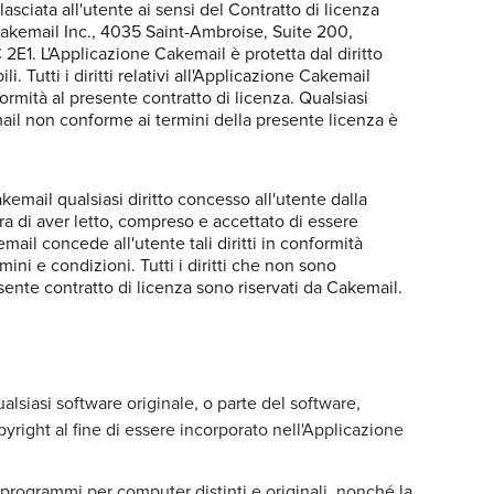
asciata all'utente ai sensi del Contratto di licenza
akemail Inc., 4035 Saint-Ambroise, Suite 200,
E1. L'Applicazione Cakemail è protetta dal diritto
li. Tutti i diritti relativi all'Applicazione Cakemail
ormità al presente contratto di licenza. Qualsiasi
ail non conforme ai termini della presente licenza è
kemail qualsiasi diritto concesso all'utente dalla
ra di aver letto, compreso e accettato di essere
mail concede all'utente tali diritti in conformità
mini e condizioni. Tutti i diritti che non sono
ente contratto di licenza sono riservati da Cakemail.
alsiasi software originale, o parte del software,
opyright al fine di essere incorporato nell'Applicazione
 programmi per computer distinti e originali, nonché la