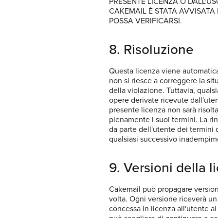
PRESENTE LICENZA O DALL'US
CAKEMAIL È STATA AVVISATA 
POSSA VERIFICARSI.
8. Risoluzione
Questa licenza viene automaticam
non si riesce a correggere la si
della violazione. Tuttavia, quals
opere derivate ricevute dall'uten
presente licenza non sarà risolta
pienamente i suoi termini. La r
da parte dell'utente dei termini
qualsiasi successivo inadempim
9. Versioni della l
Cakemail può propagare versioni 
volta. Ogni versione riceverà u
concessa in licenza all'utente ai