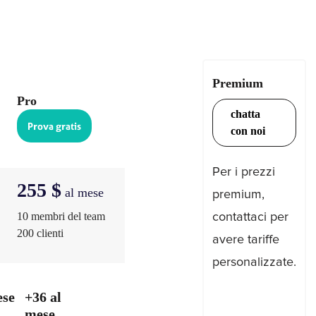
di
Costo
Piano
Niente
trovato.
Premium
Pro
chatta
Prova gratis
con noi
Per i prezzi
255 $
al mese
premium,
10 membri del team
contattaci per
200 clienti
avere tariffe
×
personalizzate.
ese
+36 al
ENGLISH
mese