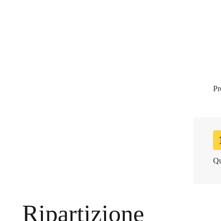
Piani di em
Pr
Qu
This website uses cookies
This website uses cookies to improve user experience. By us
Ripartizione
Cookie Policy.
Read more