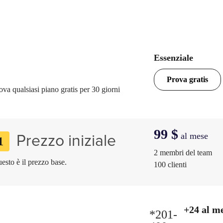
ail marketing di base 
Cakemail
Essenziale
Prova gratis
ova qualsiasi piano gratis per 30 giorni
99 $
al mese
Prezzo iniziale
1
2 membri del team
esto è il prezzo base.
100 clienti
ing our website you consent to all cookies in accordance with our
+24 al m
*201-