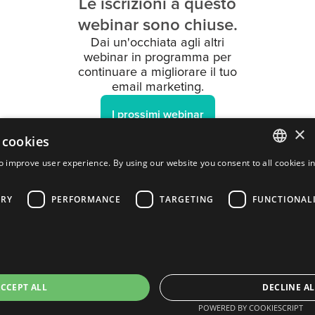
Le iscrizioni a questo
webinar sono chiuse.
Dai un'occhiata agli altri
webinar in programma per
continuare a migliorare il tuo
email marketing.
I prossimi webinar
×
 cookies
o improve user experience. By using our website you consent to all cookies i
ENGLISH
ARY
PERFORMANCE
TARGETING
FUNCTIONAL
FRENCH
PORTUGUESE
SPANISH
CCEPT ALL
DECLINE AL
POWERED BY COOKIESCRIPT